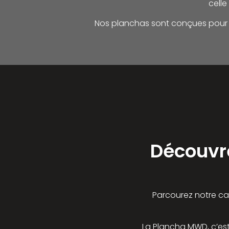
celle
Nos planchas sont conçues pour d
Découvre
Parcourez notre ca
La Plancha MWD, c’est