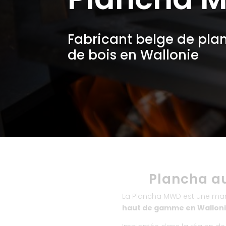
Fabricant belge de pla
de bois en Wallonie
Plancha au
La Plancha MWD est une mar
haut de gamme en Wallon