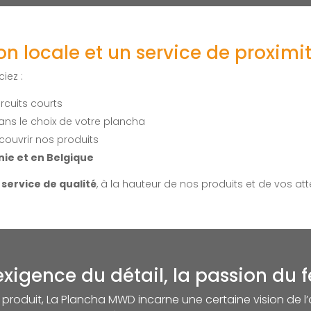
on locale et un service de proximi
iez :
ircuits courts
ns le choix de votre plancha
ouvrir nos produits
nie et en Belgique
n
service de qualité
, à la hauteur de nos produits et de vos att
exigence du détail, la passion du 
produit, La Plancha MWD incarne une certaine vision de l’ar