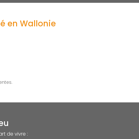
té en Wallonie
entes.
feu
t de vivre :