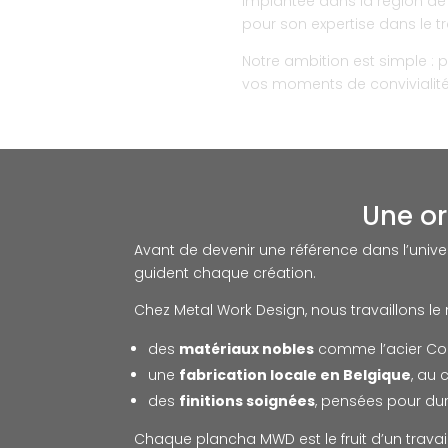
Implantée dans la région de 
pour son expertise dans le tr
Notre ambition est simple :
vos moments de convivialité 
Une or
Avant de devenir une référence dans l’unive
guident chaque création.
Chez Metal Work Design, nous travaillons le 
des
matériaux nobles
comme l’acier Cort
une
fabrication locale en Belgique
, au 
des
finitions soignées
, pensées pour du
Chaque plancha MWD est le fruit d’un travail