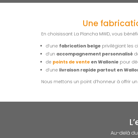
Une fabricati
En choisissant La Plancha MWD, vous bénéfic
d’une
fabrication belge
privilégiant les c
d’un
accompagnement personnalisé
da
de
points de vente
en Wallonie
pour déc
d’une
livraison rapide partout en Wallo
Nous mettons un point d’honneur à offrir u
L’
Au-delà du 