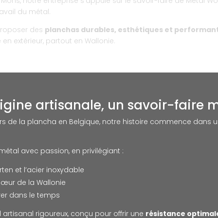
Mons, notre entreprise s’appuie sur le savoir-faire de Metal Wo
avail du métal.
 proposer des
planchas durables, esthétiques et performan
en extérieur, partout en Wallonie.
igine artisanale, un savoir-faire m
rs de la plancha en Belgique, notre histoire commence dans un a
métal avec passion, en privilégiant :
en et l’acier inoxydable
cœur de la Wallonie
rer dans le temps
 artisanal rigoureux, conçu pour offrir une
résistance optimal