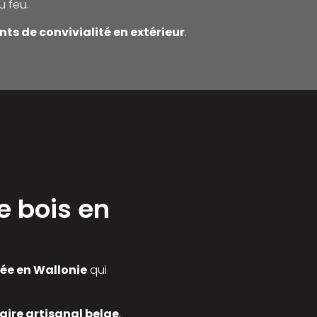
u feu.
ts de convivialité en extérieur
.
e bois en
ée en Wallonie
qui
aire artisanal belge
,