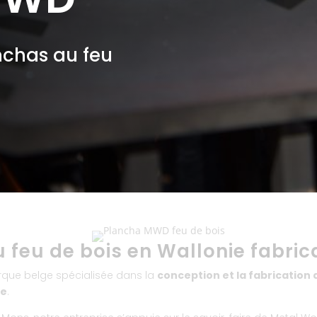
nchas au feu
 feu de bois en Wallonie fabric
que belge spécialisée dans la
conception et la fabrication 
ie
.