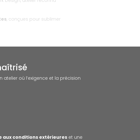
rk Design, atelier reconnu
tes
, conçues pour sublimer
aîtrisé
telier où l’exigence et la précision
e aux conditions extérieures
et une