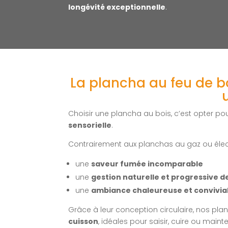
longévité exceptionnelle
.
La plancha au feu de bo
Choisir une plancha au bois, c’est opter p
sensorielle
.
Contrairement aux planchas au gaz ou électr
une
saveur fumée incomparable
une
gestion naturelle et progressive de
une
ambiance chaleureuse et convivia
Grâce à leur conception circulaire, nos pl
cuisson
, idéales pour saisir, cuire ou main